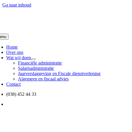
Ga naar inhoud
enu
Home
Over ons
Wat wij doen
Financiële administratie
Salarisadministratie
Jaarverslaggeving en Fiscale dienstverlening
Algemeen en fiscaal advies
Contact
(038) 452 44 33