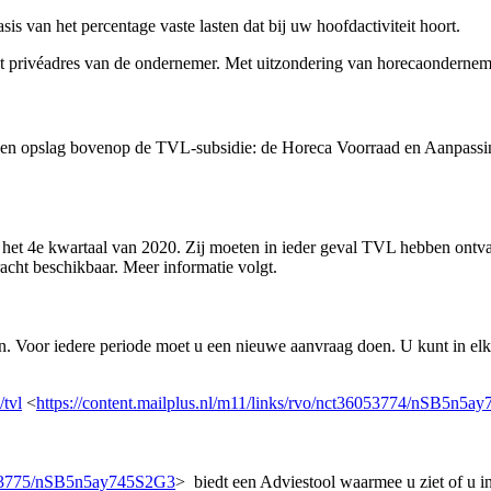
is van het percentage vaste lasten dat bij uw hoofdactiviteit hoort.
het privéadres van de ondernemer. Met uitzondering van horecaonderne
 een opslag bovenop de TVL-subsidie: de Horeca Voorraad en Aanpas
het 4e kwartaal van 2020. Zij moeten in ieder geval TVL hebben ontva
cht beschikbaar. Meer informatie volgt.
. Voor iedere periode moet u een nieuwe aanvraag doen. U kunt in el
tvl
<
https://content.mailplus.nl/m11/links/rvo/nct36053774/nSB5n5
36053775/nSB5n5ay745S2G3
> biedt een Adviestool waarmee u ziet of u 