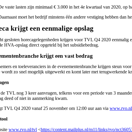
De vaste lasten zijn minimaal € 3.000 in het 4e kwartaal van 2020, op bas
Daarnaast moet het bedrijf minstens één andere vestiging hebben dan 
ca krijgt een eenmalige opslag
cht gesloten horecagelegenheden krijgen voor TVL Q4 2020 eenmalig
e HVA-opslag direct opgeteld bij het subsidiebedrag.
mentenbranche krijgt een vast bedrag
mers en toeleveranciers in de evenementenbranche krijgen steun voor 
wordt zo snel mogelijk uitgewerkt en komt later met terugwerkende kra
agen
 de TVL nog 3 keer aanvragen, telkens voor een periode van 3 maanden
ag deed of niet in aanmerking kwam.
gt TVL Q4 2020 vanaf 25 november om 12:00 uur aan via
www.rvo.nl/
tool
site
www.rvo.nl/tvl
<
https://content.mailplus.nl/m11/links/rvo/nct